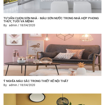
TƯ VẤN CHỌN SƠN NHÀ - MÀU SƠN NƯỚC TRONG NHÀ HỢP PHONG
THỦY, TUỔI VÀ MỆNH
By :
admin
/
18/04/2020
Ý NGHĨA MÀU SẮC TRONG THIẾT KẾ NỘI THẤT
By :
admin
/
18/04/2020