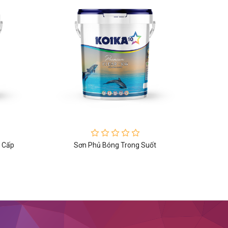
o Cấp
Sơn Phủ Bóng Trong Suốt
Sơ