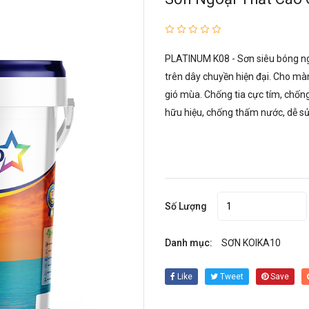
PLATINUM K08 - Sơn siêu bóng ngo
trên dây chuyền hiện đại. Cho màn
gió mùa. Chống tia cực tím, chố
hữu hiệu, chống thấm nước, dễ sử 
Số Lượng
Danh mục:
SƠN KOIKA10
Like
Tweet
Save