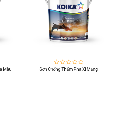
Đa Màu
Sơn Chống Thấm Pha Xi Măng
Sơn Lót