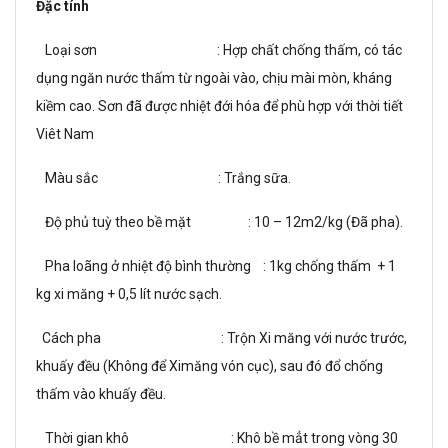
Đặc tính
Loại sơn : Hợp chất chống thấm, có tác
dụng ngăn nước thấm từ ngoài vào, chịu mài mòn, kháng
kiềm cao. Sơn đã được nhiệt đới hóa để phù hợp với thời tiết
Viêt Nam
Màu sắc : Trắng sữa.
Độ phủ tuỳ theo bề mặt : 10 – 12m2/kg (Đã pha).
Pha loãng ở nhiệt độ bình thư­ờng : 1kg chống thấm + 1
kg xi măng + 0,5 lít n­ước sạch.
Cách pha : Trộn Xi măng với nư­ớc trư­ớc,
khuấy đều (Không để Ximăng vón cục), sau đó đổ chống
thấm vào khuấy đều.
Thời gian khô : Khô bề mẳt trong vòng 30