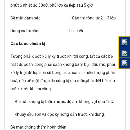
phút ở nhiệt độ 30oC, phủ lớp kế tiếp sau 5 giờ.
Bề mặt đảm bảo : Cần thi công từ 2 – 3 lớp.
Dụng cụ thi công : Lu, chổi .
Các b­ước chuẩn bị
Tư­ờng phải đư­ợc xử lý kỹ tr­ước khi thi công, tất cả các bề
mặt đ­ược thi công phải sạch không bám bụi, dầu mỡ, phải
xử lý triệt để lớp sơn cũ bong tróc hoạc có hiện t­ượng phấn
hoá, nếu bề mặt đư­ợc thi công bị rêu mốc,phải diệt hết rêu
mốc trư­ớc khi thi công.
Bề mặt không bị thấm nư­ớc, độ ẩm không v­ợt quá 15%.
Khuấy đều sơn và đọc kỹ h­ớng dẫn tr­ước khi dùng.
Bề mặt chống thấm hoàn thiện