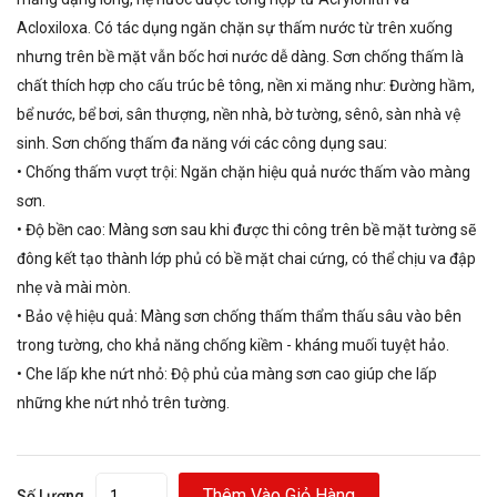
Acloxiloxa. Có tác dụng ngăn chặn sự thấm nước từ trên xuống
nhưng trên bề mặt vẫn bốc hơi nước dễ dàng. Sơn chống thấm là
chất thích hợp cho cấu trúc bê tông, nền xi măng như: Đường hầm,
bể nước, bể bơi, sân thượng, nền nhà, bờ tường, sênô, sàn nhà vệ
sinh. Sơn chống thấm đa năng với các công dụng sau:
• Chống thấm vượt trội: Ngăn chặn hiệu quả nước thấm vào màng
sơn.
• Độ bền cao: Màng sơn sau khi được thi công trên bề mặt tường sẽ
đông kết tạo thành lớp phủ có bề mặt chai cứng, có thể chịu va đập
nhẹ và mài mòn.
• Bảo vệ hiệu quả: Màng sơn chống thấm thẩm thấu sâu vào bên
trong tường, cho khả năng chống kiềm - kháng muối tuyệt hảo.
• Che lấp khe nứt nhỏ: Độ phủ của màng sơn cao giúp che lấp
những khe nứt nhỏ trên tường.
Thêm Vào Giỏ Hàng
Số Lượng