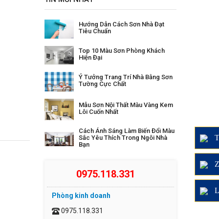
Hướng Dẫn Cách Sơn Nhà Đạt
Tiêu Chuẩn
Top 10 Màu Sơn Phòng Khách
Hiện Đại
Ý Tưởng Trang Trí Nhà Bằng Sơn
Tường Cực Chất
Mẫu Sơn Nội Thất Màu Vàng Kem
Lôi Cuốn Nhất
Cách Ánh Sáng Làm Biến Đổi Màu
T
Sắc Yêu Thích Trong Ngôi Nhà
Bạn
Z
0975.118.331
L
Phòng kinh doanh
0975.118.331