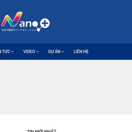
N TỨC
VIDEO
DỰ ÁN
LIÊN HỆ
TIN MỚI NHẤT